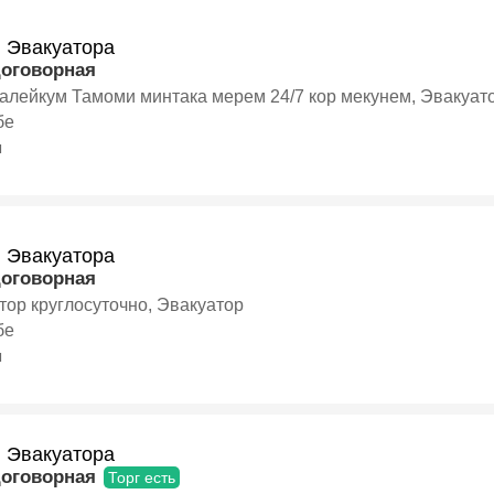
и Эвакуатора
договорная
алейкум Тамоми минтака мерем 24/7 кор мекунем, Эвакуат
бе
я
и Эвакуатора
договорная
тор круглосуточно, Эвакуатор
бе
я
и Эвакуатора
договорная
Торг есть