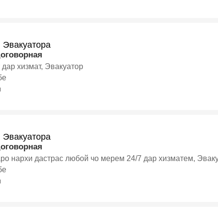
и Эвакуатора
договорная
 дар хизмат, Эвакуатор
бе
я
и Эвакуатора
договорная
ро нархи дастрас любой чо мерем 24/7 дар хизматем, Эвак
бе
я