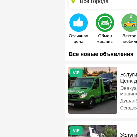
Все города
Отличная
Обмен
Эектро 
цена
машины
мобил
Все новые объявления
VIP
Услуг
Цена 
Эвакуа
мошинх
Душан
Сегодн
VIP
Услуг