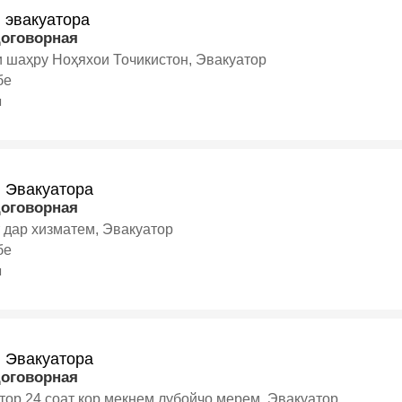
 эвакуатора
договорная
 шаҳру Ноҳяхои Точикистон, Эвакуатор
бе
я
и Эвакуатора
договорная
т дар хизматем, Эвакуатор
бе
я
и Эвакуатора
договорная
Эвакуатор 24 соат кор мекнем лубойчо мерем, Эвакуатор