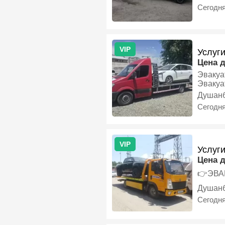
Сегодн
VIP
Услуг
Цена 
Эвакуатор дар хизмати
Эвакуа
Душан
Сегодн
VIP
Услуг
Цена 
👉ЭВАК
Душан
Сегодн