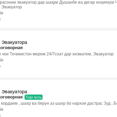
расонии эвакуатор дар шаҳри Душанбе ва дигар ноҳияҳои Ҷ
, Эвакуатор
бе
я
и Эвакуатора
договорная
 чои Точикистон мерем 24/7соат дар хизматем, Эвакуатор
бе
я
и Эвакуатора
договорная
Торг есть
 кордаем , шахр ва берун аз шахр бо нархои дастрас Зуд , Б
бе
я