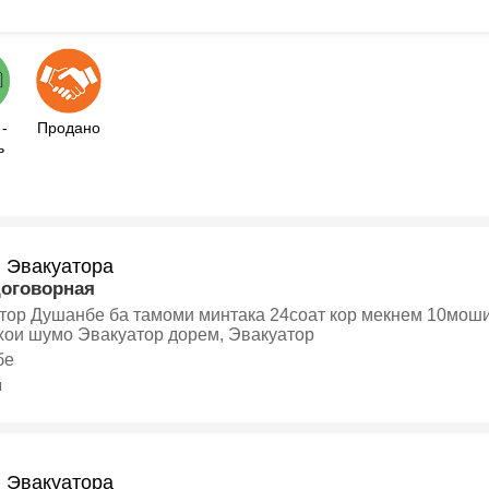
-
Продано
ь
и Эвакуатора
договорная
тор Душанбе ба тамоми минтака 24соат кор мекнем 10мош
ои шумо Эвакуатор дорем, Эвакуатор
бе
я
и Эвакуатора