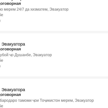
договорная
о мерем 24/7 да хизматем, Эвакуатор
бе
я
и Эвакуатора
договорная
лубой ҷо Душанбе, Эвакуатор
бе
я
и Эвакуатора
договорная
бародаро тамоми ҷои Тоҷикистон мерем, Эвакуатор
бе