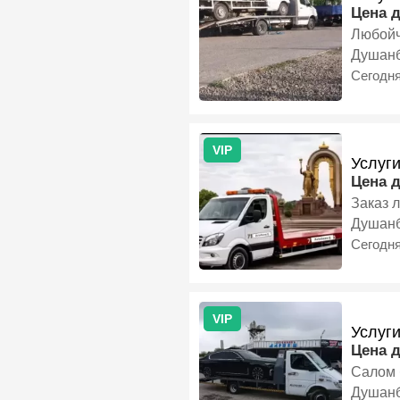
Цена 
Любойч
Душан
Сегодн
VIP
Услуг
Цена 
Заказ 
Душан
Сегодн
VIP
Услуг
Цена 
Салом 
Душан