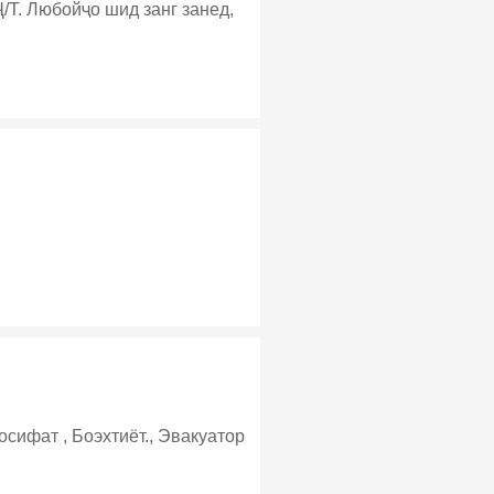
/Т. Любойҷо шид занг занед,
осифат , Боэхтиёт., Эвакуатор