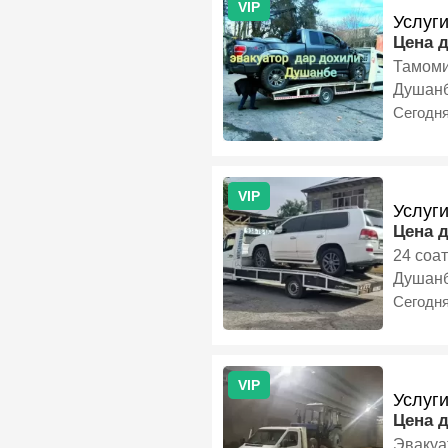
VIP
Услуги
Цена 
Тамоми
Душан
Сегодн
VIP
Услуг
Цена 
24 соа
Душан
Сегодн
VIP
Услуг
Цена 