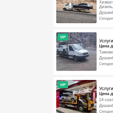
Хизмат
Дизель
Душан
Сегодн
VIP
Услуг
Цена 
Тамоми
Душан
Сегодн
VIP
Услуг
Цена 
24 соат
Душан
Сегодн