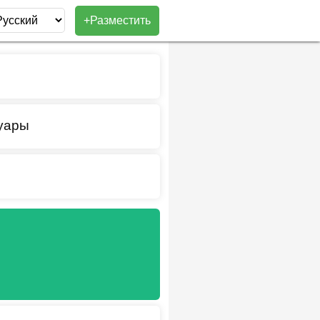
+Разместить
суары