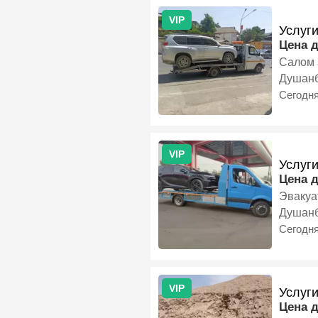
VIP
Услуг
Цена 
Салом 
Душан
Сегодн
VIP
Услуг
Цена 
Эвакуа
Душан
Сегодн
VIP
Услуг
Цена 