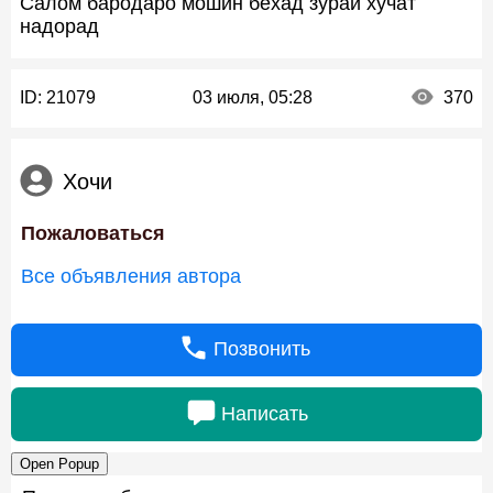
Салом бародаро мошин бехад зурай хучат
надорад
ID:
21079
03 июля, 05:28
370
Хочи
Пожаловаться
Все объявления автора
Позвонить
Написать
Open Popup