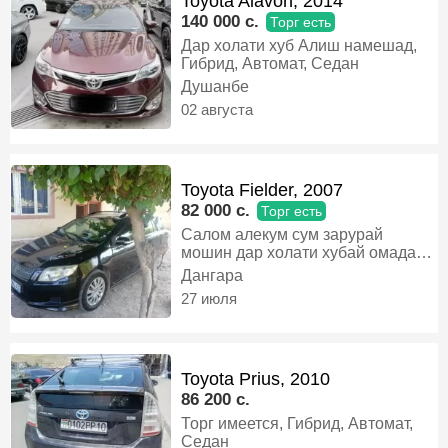
Toyota Alavon, 2014
140 000 c.
Торг есть
Дар холати хуб Алиш намешад,
Гибрид, Автомат, Седан
Душанбе
02 августа
Toyota Fielder, 2007
82 000 c.
Торг есть
Салом алекум сум зарурай
мошин дар холати хубай омада
ай пеш бинен бо муомила дорай,
Дангара
Бензин, Автомат, Универсал
27 июля
Toyota Prius, 2010
86 200 c.
Торг имеется, Гибрид, Автомат,
Седан