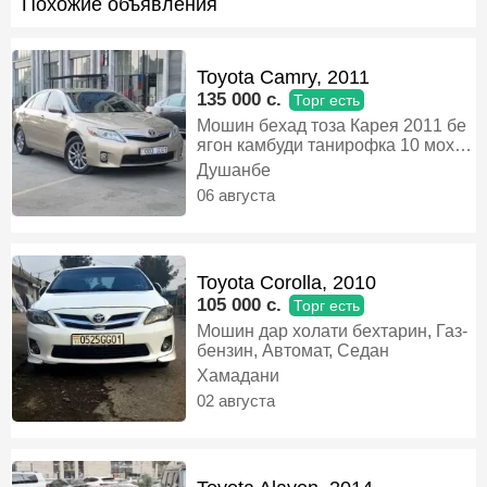
Похожие объявления
Toyota Camry, 2011
135 000 c.
Торг есть
Мошин бехад тоза Карея 2011 бе
ягон камбуди танирофка 10 мох
гупка лабавой Антиблик Гибрид
Душанбе
нав расход 7 литр, Гибрид,
06 августа
Автомат, Седан
Toyota Corolla, 2010
105 000 c.
Торг есть
Мошин дар холати бехтарин, Газ-
бензин, Автомат, Седан
Хамадани
02 августа