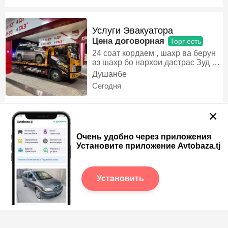
Услуги Эвакуатора
Цена договорная
Торг есть
24 соат кордаем , шахр ва берун
аз шахр бо нархои дастрас Зуд ,
Босифат , Боэхтиёт., Эвакуатор
Душанбе
Сегодня
×
Услуги Эвакуатора
Очень удобно через приложения
Цена договорная
Установите приложение Avtobaza.tj
24 соат дар хизматем, Эвакуатор
Душанбе
Сегодня
Установить