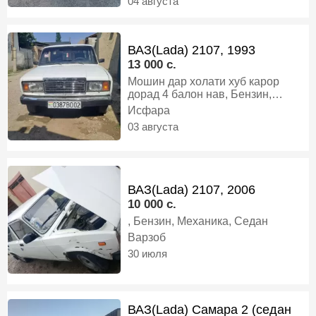
04 августа
Механика, Хэтчбек
ВАЗ(Lada) 2107, 1993
13 000 c.
Мошин дар холати хуб карор
дорад 4 балон нав, Бензин,
Механика, Седан
Исфара
03 августа
ВАЗ(Lada) 2107, 2006
10 000 c.
, Бензин, Механика, Седан
Варзоб
30 июля
ВАЗ(Lada) Самара 2 (седан