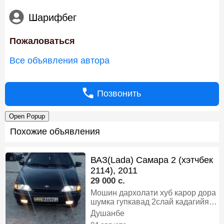
Шарифбег
Пожаловаться
Все объявления автора
Позвонить
Open Popup
Похожие объявления
ВАЗ(Lada) Самара 2 (хэтчбек
2114), 2011
29 000 c.
Мошин дархолати хуб карор дора
шумка гупкавад 2слай кадагийя
матор каробка приёра дарош
Душанбе
сентрзамок элекпакт, Бензин,