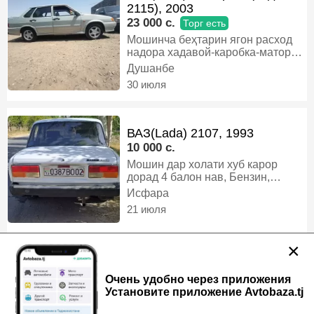
2115), 2003
23 000 c.
Торг есть
Мошинча беҳтарин ягон расход
надора хадавой-каробка-матор
100% ҳамаи ҳуҷатш ҳаст +утил
Душанбе
муомила дар назди мошин, Газ-
30 июля
бензин, Механика, Седан
ВАЗ(Lada) 2107, 1993
10 000 c.
Мошин дар холати хуб карор
дорад 4 балон нав, Бензин,
Механика, Седан
Исфара
21 июля
×
ВАЗ(Lada) Самара 2 (седан
2115), 2005
Очень удобно через приложения
16 500 c.
Установите приложение Avtobaza.tj
Маълумот бо телефон, Газ-