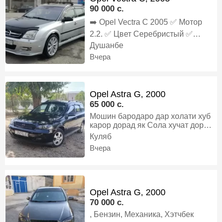
шудаги Танировка то ноябр
90 000 c.
Харидори аниқ бо муомила дора,
Газ-бензин, Механика, Хэтчбек
➡️ Opel Vectra C 2005 ✅️ Мотор
2.2. ✅️ Цвет Серебристый ✅️
Кадиционер Ях ✅️ Кожаный салон
Душанбе
✅️ Мульти руль ✅️ Состояние:
Вчера
Гаштаги 👍 ✅️ РАСТАМОЖКА ‼️ ✅️
УТИЛИЗАЦИЯ ‼️ ✅️ ХАМА
ХУЧАТО 1 СОЛА ‼️, Бензин,
Автомат, Универсал
Opel Astra G, 2000
65 000 c.
Мошин бародаро дар холати хуб
карор дорад як Сола хучат дорад
балоно Нав кандисанер кор
Куляб
мекунад краска намекуни факат
Вчера
хаи мекуни, Бензин, Механика,
Универсал
Opel Astra G, 2000
70 000 c.
, Бензин, Механика, Хэтчбек