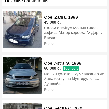
Похожие объявления
Opel Zafira, 1999
45 000 c.
Салом алейкум Мошин Опель
зефира Матор коробка 💯 Дар
холати хуб карор дорад Алишам
Вахдат
мешава, Газ-бензин, Механика,
Вчера
Минивэн
Opel Astra G, 1998
60 000 c.
Торг есть
Мошин ҳолаташ хуб Кансанер ях
Хадавой тупча Мултирул опс
карбон Шток прибор опс
Душанбе
Манитори андроид Задни камера
Вчера
Задни партроник Видёрегистатор
4дар падсветка запаска 4диска
балон дар ҳолати хуб 4дар
электропакет лук Дакумент тамом
Opel Vectra C, 2005