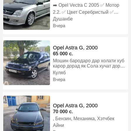
Газ-бензин, Механика, Хэтчбек
➡️ Opel Vectra C 2005 ✅️ Мотор
2.2. ✅️ Цвет Серебристый ✅️
Кадиционер Ях ✅️ Кожаный салон
Душанбе
✅️ Мульти руль ✅️ Состояние:
Вчера
Гаштаги 👍 ✅️ РАСТАМОЖКА ‼️ ✅️
УТИЛИЗАЦИЯ ‼️ ✅️ ХАМА
ХУЧАТО 1 СОЛА ‼️, Бензин,
Автомат, Универсал
Opel Astra G, 2000
65 000 c.
Мошин бародаро дар холати хуб
карор дорад як Сола хучат дорад
балоно Нав кандисанер кор
Куляб
мекунад краска намекуни факат
Вчера
хаи мекуни, Бензин, Механика,
Универсал
Opel Astra G, 2000
70 000 c.
, Бензин, Механика, Хэтчбек
Айни