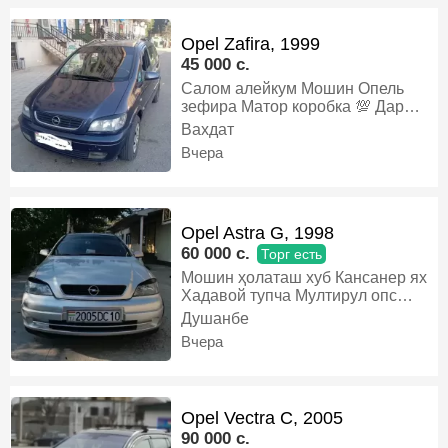
Opel Zafira, 1999
45 000 c.
Салом алейкум Мошин Опель
зефира Матор коробка 💯 Дар
холати хуб карор дорад Алишам
Вахдат
мешава, Газ-бензин, Механика,
Вчера
Минивэн
Opel Astra G, 1998
60 000 c.
Торг есть
Мошин ҳолаташ хуб Кансанер ях
Хадавой тупча Мултирул опс
карбон Шток прибор опс
Душанбе
Манитори андроид Задни камера
Вчера
Задни партроник Видёрегистатор
4дар падсветка запаска 4диска
балон дар ҳолати хуб 4дар
электропакет лук Дакумент тамом
Opel Vectra C, 2005
шудаги Танировка то ноябр
90 000 c.
Харидори аниқ бо муомила дора,