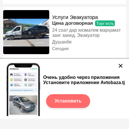
Услуги Эвакуатора
Цена договорная
Торг есть
24 соат дар хизматем марҳамат
занг занед, Эвакуатор
Душанбе
Сегодня
×
Услуги Эвакуатора
Очень удобно через приложения
Цена договорная
Установите приложение Avtobaza.tj
Тамоми чои Точикистон мерем
24/7соат дар хизматем,
Эвакуатор
Душанбе
Установить
Сегодня