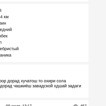
8
34 км
зин
едний
чбек
л
ебристый
аника
рор дорад хучатош то охири сола
 дорад чашкиëш завадской хдшай задаги