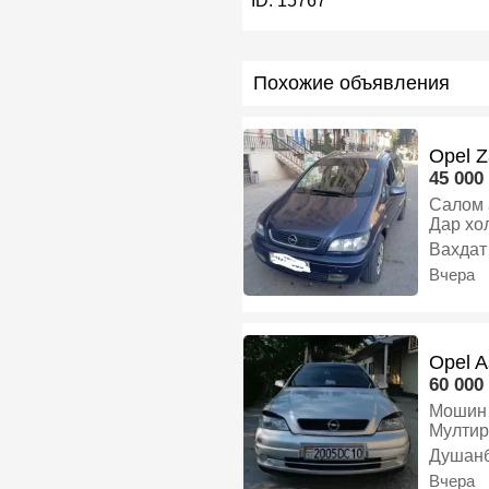
ID:
15767
Похожие объявления
Opel Z
45 000 
Салом алейкум Мошин Оп
Дар хо
бензин
Вахдат
Вчера
Opel A
60 000 
Мошин 
Мултирул опс к
андроид Задни камера Задни партроник Видё
Душан
4дар падсветка запаска 
Вчера