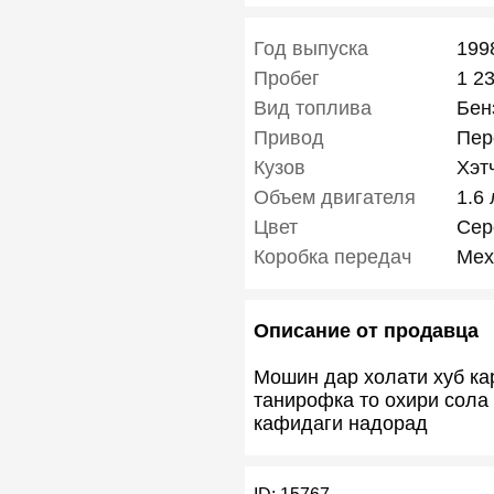
Год выпуска
199
Пробег
1 2
Вид топлива
Бен
Привод
Пер
Кузов
Хэт
Объем двигателя
1.6 
Цвет
Сер
Коробка передач
Мех
Описание от продавца
Мошин дар холати хуб ка
танирофка то охири сола
кафидаги надорад