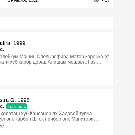
09 июля, 13:17
457
afira, 1999
c.
ель зефира Матор коробка 💯
лати хуб карор дорад Алишам мешава, Газ-
, Механика, Минивэн
stra G, 1998
c.
Торг есть
ҳолаташ хуб Кансанер ях Хадавой тупча
арбон Шток прибор опс Манитори
регистатор
бе
4диска балон дар ҳолати хуб