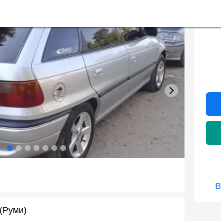
В
(Руми)