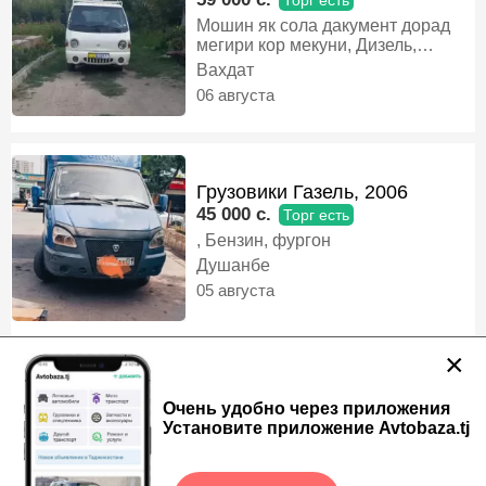
Торг есть
Мошин як сола дакумент дорад
мегири кор мекуни, Дизель,
бортовой
Вахдат
06 августа
Грузовики Газель, 2006
45 000 c.
Торг есть
, Бензин, фургон
Душанбе
05 августа
×
Грузовики Газель, 2008
Очень удобно через приложения
52 000 c.
Торг есть
Установите приложение Avtobaza.tj
Мошин дар холати хуб карор
дорад матор 409 инжектор 2 дар
электропакет Утилизацияш хаяд
Деваштич (Ганчи)