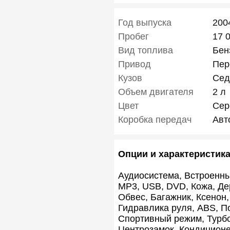
Год выпуска
200
Пробег
17 
Вид топлива
Бен
Привод
Пер
Кузов
Сед
Объем двигателя
2 л
Цвет
Сер
Коробка передач
Авт
Опции и характеристик
Аудиосистема, Встроенны
MP3, USB, DVD, Кожа, Де
Обвес, Багажник, Ксенон
Гидравлика руля, ABS, П
Спортивный режим, Турбо
Центрозамок, Кондиционе