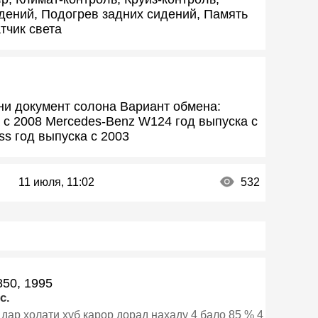
дений, Подогрев задних сидений, Память
тчик света
ни документ солона Вариант обмена:
 с 2008 Mercedes-Benz W124 год выпуска с
ss год выпуска с 2003
11 июля, 11:02
532
850, 1995
c.
дар холати хуб карор дорад нахаду 4 бало 85 % 4