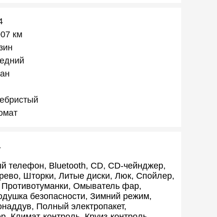
4
007 км
зин
едний
ан
ебристый
омат
а
й телефон, Bluetooth, CD, CD-чейнджер,
рево, Шторки, Литые диски, Люк, Спойлер,
, Противотуманки, Омыватель фар,
одушка безопасности, Зимний режим,
наддув, Полный электропакет,
р, Климат-контроль, Круиз-контроль,