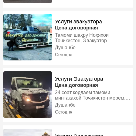
Услуги эвакуатора
Цена договорная
Тамоми шаҳру Ноҳяхои
Точикистон, Эвакуатор
Душанбе
Сегодня
Услуги Эвакуатора
Цена договорная
24 соат кордаем тамоми
минтакахой Тоҷикистон мерем,
Эвакуатор
Душанбе
Сегодня