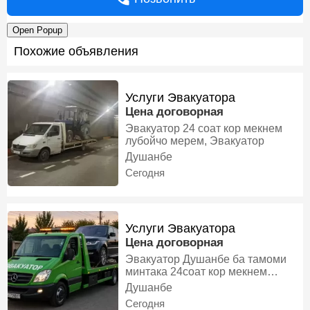
Open Popup
Похожие объявления
Услуги Эвакуатора
Цена договорная
Эвакуатор 24 соат кор мекнем
лубойчо мерем, Эвакуатор
Душанбе
Сегодня
Услуги Эвакуатора
Цена договорная
Эвакуатор Душанбе ба тамоми
минтака 24соат кор мекнем
10мошин дорем барои хамаи
Душанбе
мошинхои шумо Эвакуатор
Сегодня
дорем, Эвакуатор