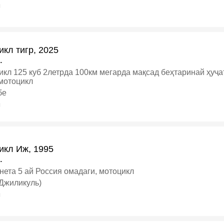
я
кл тигр, 2025
.
икл 125 куб 2летрда 100км мегарда мақсад беҳтаринай ҳуҷа
 мотоцикл
бе
я
икл Иж, 1995
.
нета 5 ай Россия омадаги, мотоцикл
(Джиликуль)
я