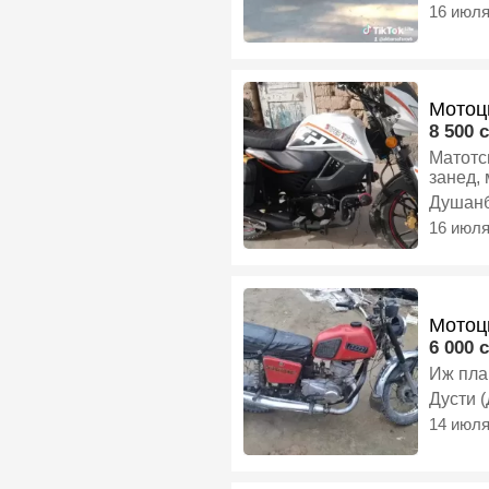
16 июл
Мотоци
8 500 c
Матотс
занед,
Душан
16 июл
Мотоц
6 000 c
Иж пла
Дусти 
14 июл