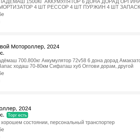
АККУМУЛЯТОР 6 ДОНА ДОРАД ОРГИНАЛ МАТУРАШ 1800 МОЗГАШ
ОРТИЗАТОР 4 ШТ РЕССОР 4 ШТ ПУРЖИН 4 ШТ ЗАПАСКА ДОРАД ЗАПАС
бе
ОЛЛЕР ДОРАМ ЯКУМ ДАСТ ОПТОВИ ДОРАМ, персональны
я
авой Мотороллер, 2024
c.
кумулятор 72v58 6 дона дорад Амакзатор 4та Рессор 2та Запаска
дорад Запас ходаш 70-80км Сифаташ хуб Оптови дорам, другой
бе
я
оллер, 2024
c.
Торг есть
в хорошем состоянии, персональный транспортер
бе
я