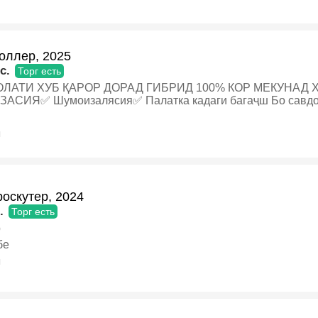
оллер, 2025
c.
Торг есть
 ҚАРОР ДОРАД ГИБРИД 100% КОР МЕКУНАД ҲУҶАТОШ СОЛОНА ДОРА
✅ Шумоизалясия✅ Палатка кадаги багаҷш Бо савдо мешава Харидори аниқ занг
 персональный транспортер
я
оскутер, 2024
.
Торг есть
р
бе
я