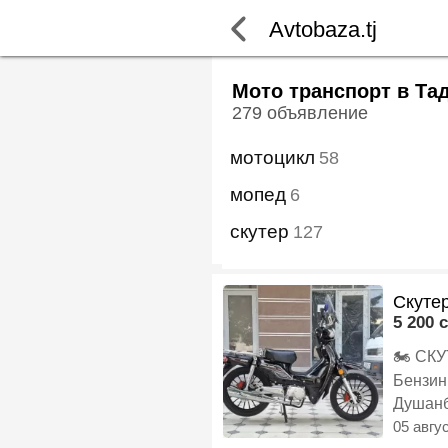
Avtobaza.tj
Мото транспорт в Та
279 объявление
мотоцикл
58
мопед
6
скутер
127
Скуте
5 200 c
🏍️ СКУТЕРХОЙ ПАЧКА 0км г
Душан
05 авгу