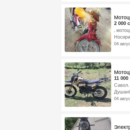
Мотоц
2 000 c
, мотоц
Носири
04 авгу
Мотоц
11 000 
Савол.
Душан
04 авгу
Электр