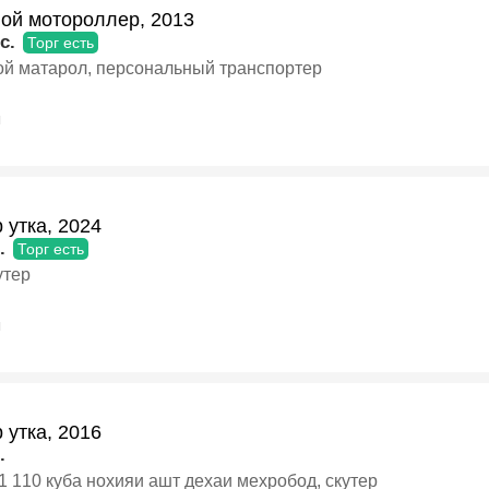
вой мотороллер, 2013
c.
Торг есть
ой матарол, персональный транспортер
я
 утка, 2024
.
Торг есть
утер
я
 утка, 2016
.
Далим 1 110 куба нохияи ашт дехаи мехробод, скутер