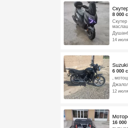
Скутер
8 000 c
Скутер
маслаш
багаж 
Душан
14 июл
Suzuki
6 000 c
, мотоц
Джалол
12 июл
Мотор
16 000 