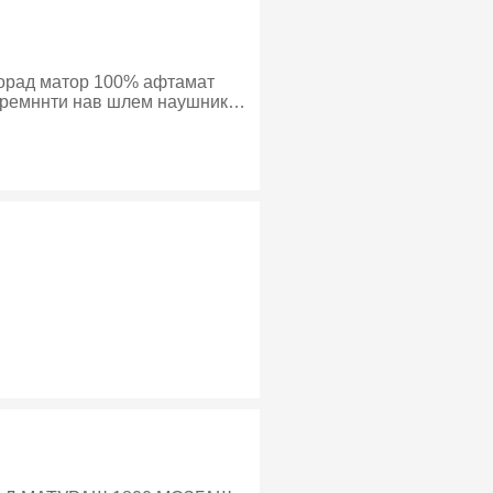
дорад матор 100% афтамат
к ремннти нав шлем наушник