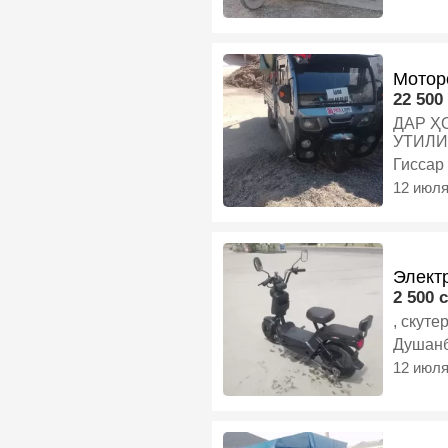
Мотор
22 500 
ДАР ҲОЛАТИ ХУБ
УТИЛИЗАСИЯ
занед,
Гиссар
12 июл
Электр
2 500 c
, скуте
Душан
12 июл