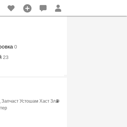
ровка
0
й
23
скутер