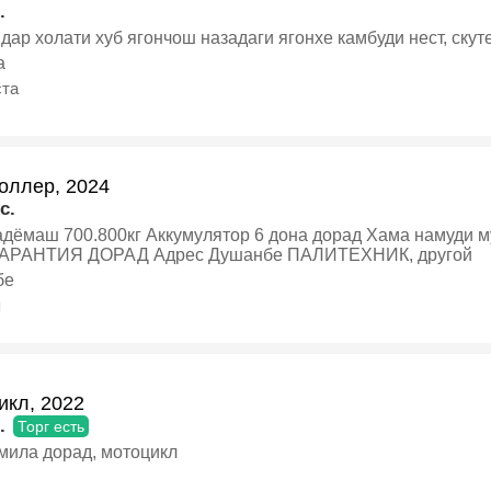
.
дар холати хуб ягончош назадаги ягонхе камбуди нест, скут
а
ста
оллер, 2024
c.
ккумулятор 6 дона дорад Хама намуди муравей дорам Сифаташ хуб
100% ГАРАНТИЯ ДОРАД Адрес Душанбе ПАЛИТЕХНИК, другой
бе
я
икл, 2022
.
Торг есть
мила дорад, мотоцикл