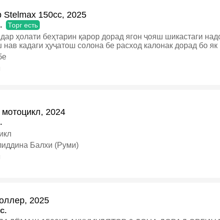
 Stelmax 150cc, 2025
.
Торг есть
 дар ҳолати беҳтарин қарор дорад ягон ҷояш шикастаги на
 нав кадаги ҳуҷатош солона бе расход калонак дорад бо я
падарка харидори аниқда камтар арзон меша, скутер
бе
я
 мотоцикл, 2024
.
икл
иддина Балхи (Руми)
я
оллер, 2025
c.