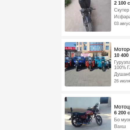
2 100 c
Скутер 
Исфар
03 авгу
Мотор
10 400 
Гурузпадёмаш 700.800кг А
Душан
26 июл
Мотоц
6 200 c
Бо муо
Вахш