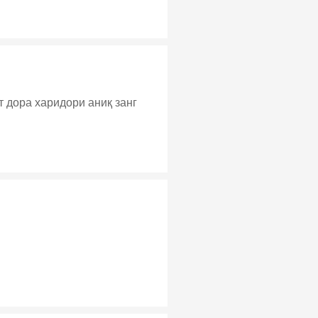
т дора харидори аниқ занг