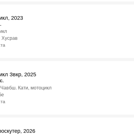
икл, 2023
.
икл
 Хусрав
ста
икл Звкр, 2025
c.
 Чавбш. Кати, мотоцикл
бе
ста
оскутер, 2026