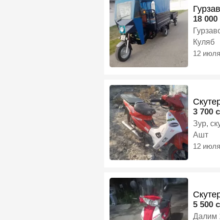
Гурза
18 000 
Гурзав
Куляб
12 июл
Скутер
3 700 c
Зур, ск
Ашт
12 июл
Скутер
5 500 c