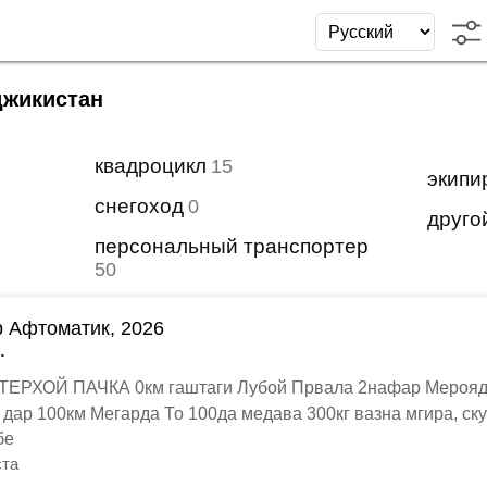
джикистан
квадроцикл
15
экипи
снегоход
0
друго
персональный транспортер
50
р Афтоматик, 2026
.
аштаги Лубой Првала 2нафар Мерояд Запчаст Устошам Хаст 3л⛽️
Бензин дар 100км Мегарда То 100да медава 300кг вазна мгира, 
бе
ста